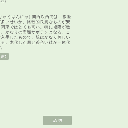
tax)
りゅうはんにゃ):関西以西では、複隆
が多いせいか、比較的良質なものが安
、関東ではとても高い。特に複隆が緻
は、かなりの高額サボテンとなる。こ
で入手したもので、親はかなり美しい
いる。木化した肌と茶色い鉢が一体化
だ。