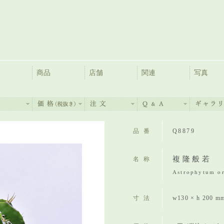
商品
店舗
関連
写真
品番
Q8879
複隆般若
名称
Astrophytum or
寸法
w130 × h 200 