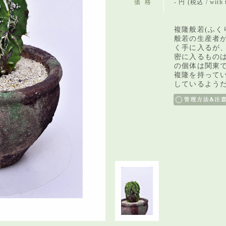
価格
- 円 (税込 / with 
複隆般若(ふく
般若の生産者
く手に入るが
密に入るもの
の個体は関東
複隆を持って
しているよう