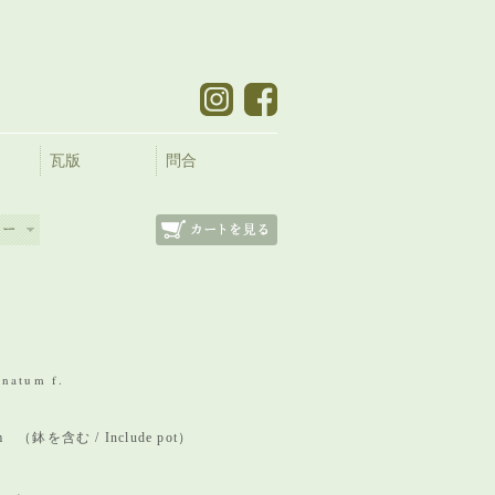
瓦版
問合
natum f.
mm （鉢を含む / Include pot）