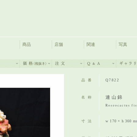
商品
店舗
関連
写真
品番
Q7822
連山錦
名称
Roseocactus fis
寸法
w 170 × h 360