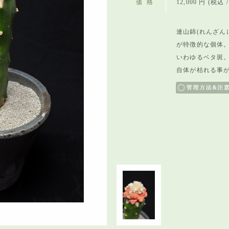
価格
12,000 円 (税込 / 
連山錦(れんざん
が特徴的な個体
いわゆるベタ斑
自体が枯れる事