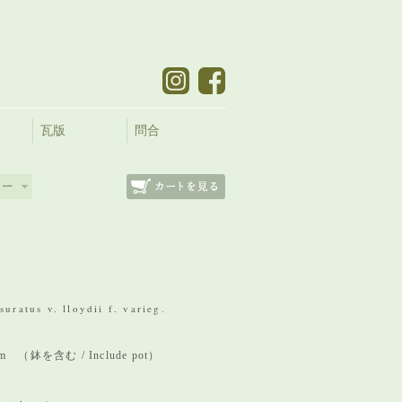
瓦版
問合
suratus v. lloydii f. varieg.
 mm （鉢を含む / Include pot）