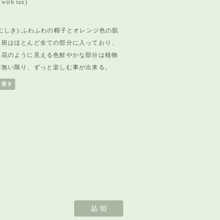
with tax)
にしき):ふわふわの帽子とオレンジ色の肌
。斑はほとんど全ての部分に入っており、
。花のように見える色鮮やかな部分は植物
が無い限り、ずっと楽しむ事が出来る。