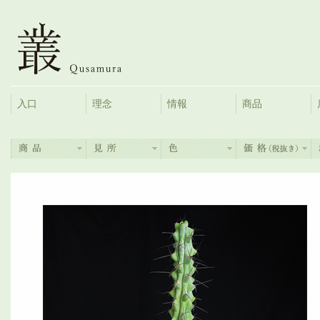
入口
理念
情報
商品