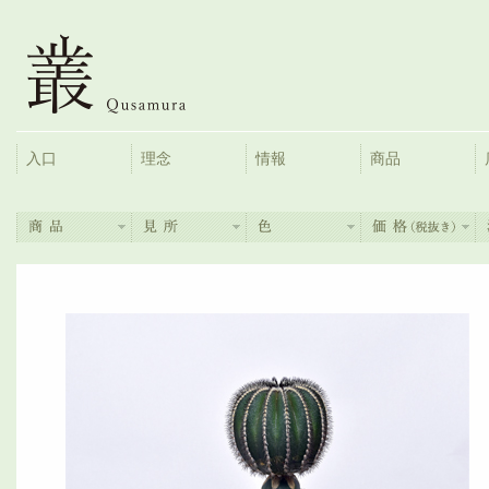
入口
理念
情報
商品