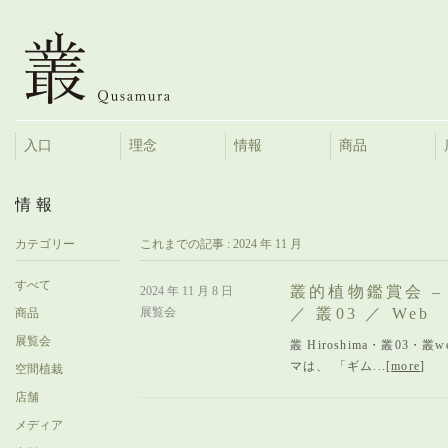
入口
理念
情報
商品
情報
カテゴリー
これまでの記事 :
2024 年 11 月
すべて
叢的植物鑑賞会 – 
2024 年 11 月 8 日
展覧会
／ 叢03 ／ Web
商品
展覧会
叢 Hiroshima・叢0
マは、 「ギム...[
more
]
空間植栽
店舗
メディア