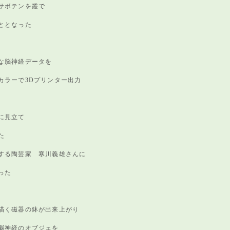
サボテンを叢で
ととなった
な脳神経データを
カラーで3Dプリンター出力
に見立て
た
する陶芸家 寒川義雄さんに
った
描く磁器の鉢が出来上がり
脳神経のオブジェを