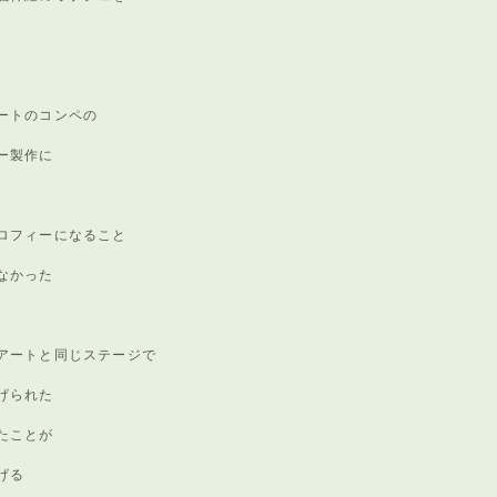
ートのコンペの
ー製作に
ロフィーになること
なかった
アートと同じステージで
げられた
たことが
げる