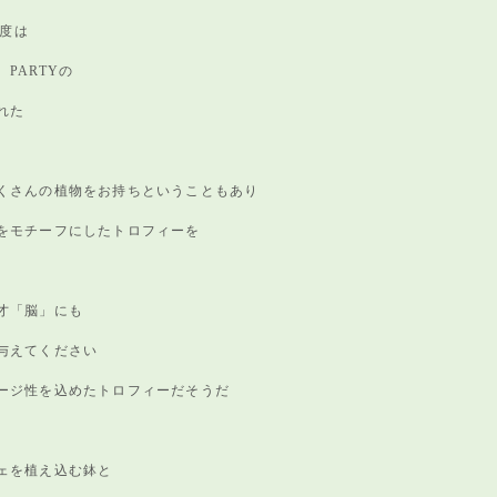
年度は
PARTYの
れた
くさんの植物をお持ちということもあり
をモチーフにしたトロフィーを
才「脳」にも
与えてください
ージ性を込めたトロフィーだそうだ
ェを植え込む鉢と