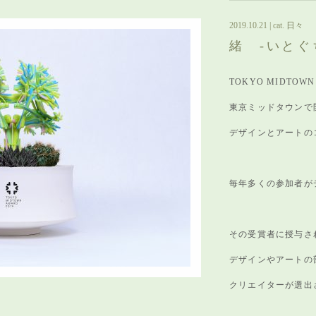
2019.10.21
| cat.
日々
緒 -いとぐ
TOKYO MIDTOWN
東京ミッドタウンで
デザインとアートの
毎年多くの参加者が
その受賞者に授与さ
デザインやアートの
クリエイターが選出